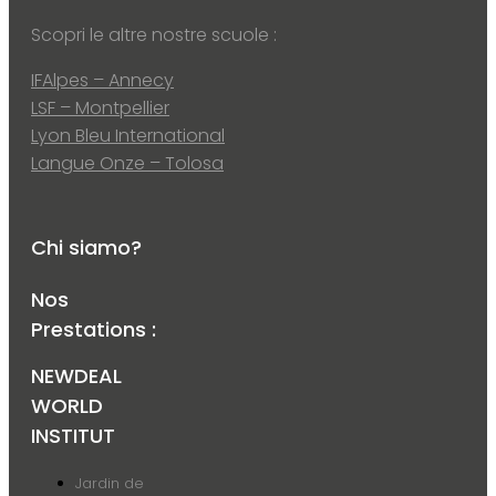
Scopri le altre nostre scuole :
IFAlpes – Annecy
LSF – Montpellier
Lyon Bleu International
Langue Onze – Tolosa
Chi siamo?
Nos
Prestations :
NEWDEAL
WORLD
INSTITUT
Jardin de