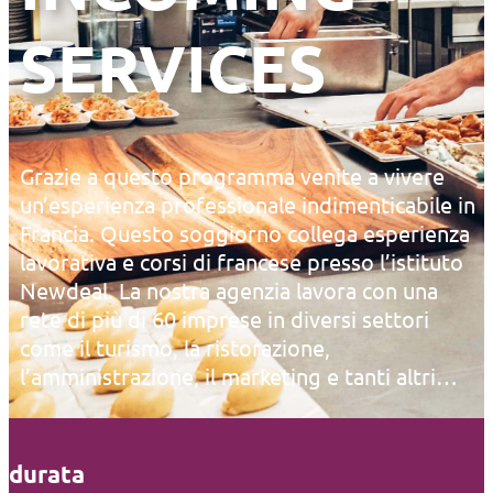
SERVICES
Grazie a questo programma venite a vivere
un’esperienza professionale indimenticabile in
Francia. Questo soggiorno collega esperienza
lavorativa e corsi di francese presso l’istituto
Newdeal. La nostra agenzia lavora con una
rete di più di 60 imprese in diversi settori
come il turismo, la ristorazione,
l’amministrazione, il marketing e tanti altri…
durata