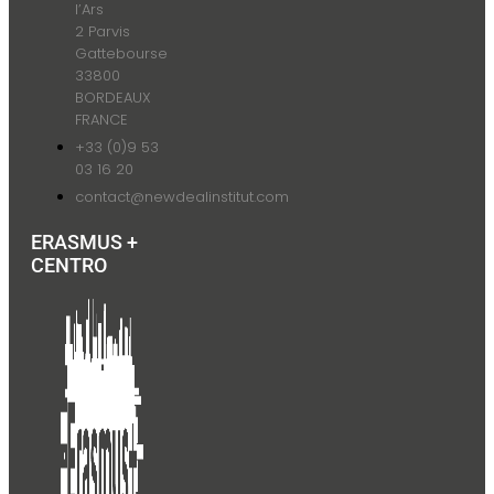
l’Ars
2 Parvis
Gattebourse
33800
BORDEAUX
FRANCE
+33 (0)9 53
03 16 20
contact@newdealinstitut.com
ERASMUS +
CENTRO