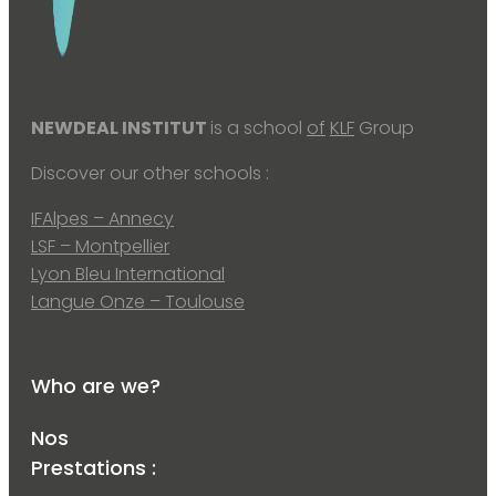
NEWDEAL INSTITUT
is a school
of
KLF
Group
Discover our other schools :
IFAlpes – Annecy
LSF – Montpellier
Lyon Bleu International
Langue Onze – Toulouse
Who are we?
Nos
Prestations :