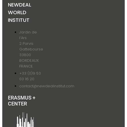
NEWDEAL
WORLD
INSTITUT
Jardin de
l’Ars
2 Parvis
Gattebourse
33800
BORDEAUX
FRANCE
+33 (0)9 53
03 16 20
contact@newdealinstitut.com
ERASMUS +
CENTER