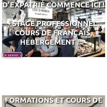
D'EXPATRIÉ COMMENCE ICI !
- STAGE PROFESSIONNEL,
COURS DE FRANÇAIS,
HÉBERGEMENT ... -
En savoir +
FORMATIONS ET COURS DE