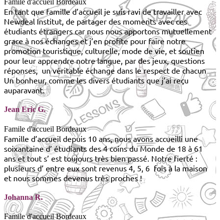
Famile d'accueil Bordeaux
En tant que famille d’accueil je suis ravi de travailler avec
Newdeal Institut, de partager des moments avec ces
étudiants étrangers car nous nous apportons mutuellement
grace à nos échanges et j’en profite pour faire notre
promotion touristique, culturelle, mode de vie, et soutien
pour leur apprendre notre langue, par des jeux, questions
réponses, un véritable échange dans le respect de chacun
Un bonheur, comme les divers étudiants que j’ai reçu
auparavant.
Jean Eric G.
Famile d'accueil Bordeaux
Famille d’accueil depuis 10 ans, nous avons accueilli une
soixantaine d’ étudiants des 4 coins du Monde de 18 à 61
ans et tout s’ est toujours très bien passé. Notre fierté :
plusieurs d’ entre eux sont revenus 4, 5, 6 fois à la maison
et nous sommes devenus très proches !
Johanna R.
Famile d'accueil Bordeaux