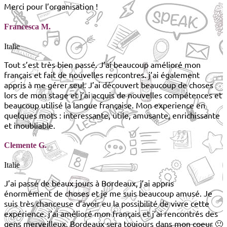
Merci pour l’organisation !
Francesca M.
Italie
Tout s’est très bien passé. J’ai beaucoup amélioré mon
français et fait de nouvelles rencontres. j’ai également
appris à me gérer seul. J’ai découvert beaucoup de choses
lors de mon stage et j’ai acquis de nouvelles compétences et
beaucoup utilisé la langue française. Mon experience en
quelques mots : interessante, utile, amusante, enrichissante
et inoubliable.
Clemente G.
Italie
J’ai passé de beaux jours à Bordeaux, j’ai appris
énormément de choses et je me suis beaucoup amusé. Je
suis très chanceuse d’avoir eu la possibilité de vivre cette
expérience. j’ai amélioré mon français et j’ai rencontrés des
gens merveilleux. Bordeaux sera toujours dans mon coeur 🙂