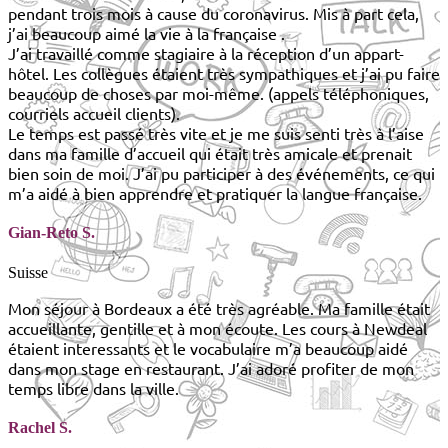
pendant trois mois à cause du coronavirus. Mis à part cela,
j’ai beaucoup aimé la vie à la française .
J’ai travaillé comme stagiaire à la réception d’un appart-
hôtel. Les collègues étaient très sympathiques et j’ai pu faire
beaucoup de choses par moi-même. (appels téléphoniques,
courriels accueil clients).
Le temps est passé très vite et je me suis senti très à l’aise
dans ma famille d’accueil qui était très amicale et prenait
bien soin de moi. J’ai pu participer à des événements, ce qui
m’a aidé à bien apprendre et pratiquer la langue française.
Gian-Reto S.
Suisse
Mon séjour à Bordeaux a été très agréable. Ma famille était
accueillante, gentille et à mon écoute. Les cours à Newdeal
étaient interessants et le vocabulaire m’a beaucoup aidé
dans mon stage en restaurant. J’ai adoré profiter de mon
temps libre dans la ville.
Rachel S.