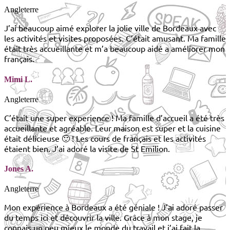
Angleterre
J’ai beaucoup aimé explorer la jolie ville de Bordeaux avec
les activités et visites proposées. C’était amusant. Ma famille
était très accueillante et m’a beaucoup aidé a améliorer mon
français.
Mimi L.
Angleterre
C’était une super experience ! Ma famille d’accueil a été très
accueillante et agréable. Leur maison est super et la cuisine
était délicieuse 🙂 ! Les cours de français et les activités
étaient bien. J’ai adoré la visite de St Emilion.
Jones A.
Angleterre
Mon expérience à Bordeaux a été géniale ! J’ai adoré passer
du temps ici et découvrir la ville. Grâce à mon stage, je
connais un peu mieux le monde du travail et j’ai fait la