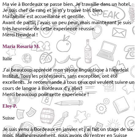
Ma vie à Bordeaux se passe bien. Je travaille dans un hotel.
Je suis chef de rang et je m’y trouve très bien.
Ma famille est accueillante et gentille.
Avant de partir, j’avais un peu peur, mais maintenant je suis
très heureuse de cette experience réussie.
Merci Newdeal !
Maria Rosaria M.
Italie
J’ai beaucoup apprécié mon séjour linguistique à Newdeal
Institut. Tous les professeurs, sans exception, ont été
excellents. Je recommande à tous ceux qui veulent suivre un
cours de langue à Bordeaux d’y aller!
Merci beaucoup pour cette experience !
Eloy P.
Suisse
Je suis venu à Bordeaux en janvier et j’ai fait un stage de six
mois. Malheureusement, nous avons dû rentrer en Suisse