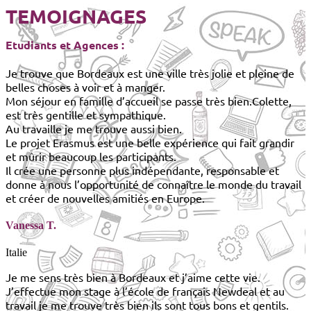
TEMOIGNAGES
Etudiants et Agences :
Je trouve que Bordeaux est une ville très jolie et pleine de
belles choses à voir et à manger.
Mon séjour en famille d’accueil se passe très bien.Colette,
est très gentille et sympathique.
Au travaille je me trouve aussi bien.
Le projet Erasmus est une belle expérience qui fait grandir
et mûrir beaucoup les participants.
Il crée une personne plus indépendante, responsable et
donne à nous l’opportunité de connaître le monde du travail
et créer de nouvelles amitiés en Europe.
Vanessa T.
Italie
Je me sens très bien à Bordeaux et j’aime cette vie.
J’effectue mon stage à l’école de français Newdeal et au
travail je me trouve très bien ils sont tous bons et gentils.